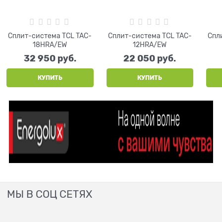
Сплит-система TCL TAC-
Сплит-система TCL TAC-
Спл
18HRA/EW
12HRA/EW
32 950
 руб.
22 050
 руб.
КУПИТЬ
КУПИТЬ
МЫ В СОЦ СЕТЯХ