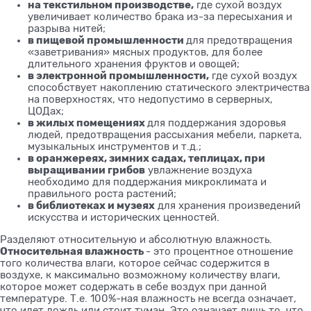
на текстильном производстве,
где сухой воздух
увеличивает количество брака из-за пересыхания и
разрыва нитей;
в пищевой промышленности
для предотвращения
«заветривания» мясных продуктов, для более
длительного хранения фруктов и овощей;
в электронной промышленности,
где сухой воздух
способствует накоплению статического электричества
на поверхностях, что недопустимо в серверных,
ЦОДах;
в жилых помещениях
для поддержания здоровья
людей, предотвращения рассыхания мебели, паркета,
музыкальных инструментов и т.д.;
в оранжереях, зимних садах, теплицах, при
выращивании грибов
увлажнение воздуха
необходимо для поддержания микроклимата и
правильного роста растений;
в библиотеках и музеях
для хранения произведений
искусства и исторических ценностей.
Разделяют относительную и абсолютную влажность.
Относительная влажность
- это процентное отношение
того количества влаги, которое сейчас содержится в
воздухе, к максимально возможному количеству влаги,
которое может содержать в себе воздух при данной
температуре. Т.е. 100%-ная влажность не всегда означает,
что идет дождь или стоит туман. Это означает лишь то, что