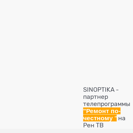
SINOPTIKA -
партнер
телепрограммы
"Ремонт по-
честному
"
на
Рен ТВ