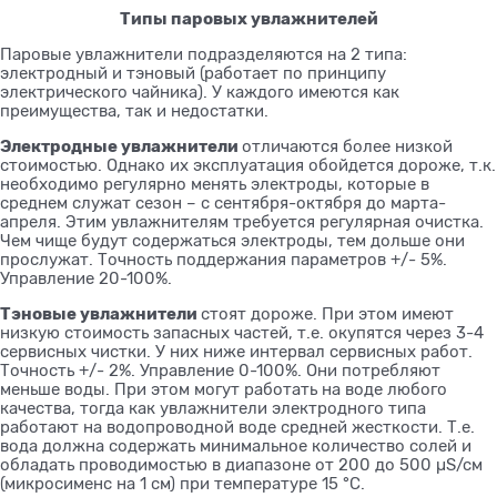
Типы паровых увлажнителей
Паровые увлажнители подразделяются на 2 типа:
электродный и тэновый (работает по принципу
электрического чайника). У каждого имеются как
преимущества, так и недостатки.
Электродные увлажнители
отличаются более низкой
стоимостью. Однако их эксплуатация обойдется дороже, т.к.
необходимо регулярно менять электроды, которые в
среднем служат сезон – с сентября-октября до марта-
апреля. Этим увлажнителям требуется регулярная очистка.
Чем чище будут содержаться электроды, тем дольше они
прослужат. Точность поддержания параметров +/- 5%.
Управление 20-100%.
Тэновые увлажнители
стоят дороже. При этом имеют
низкую стоимость запасных частей, т.е. окупятся через 3-4
сервисных чистки. У них ниже интервал сервисных работ.
Точность +/- 2%. Управление 0-100%. Они потребляют
меньше воды. При этом могут работать на воде любого
качества, тогда как увлажнители электродного типа
работают на водопроводной воде средней жесткости. Т.е.
вода должна содержать минимальное количество солей и
обладать проводимостью в диапазоне от 200 до 500 µS/cм
(микросименс на 1 см) при температуре 15 °C.