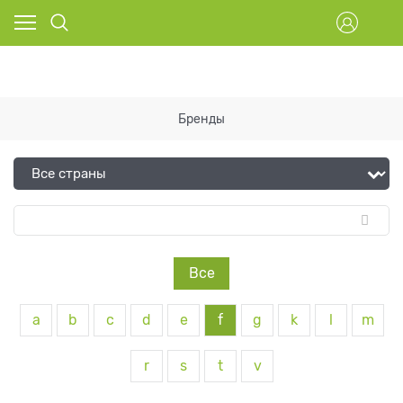
Бренды
Все
a
b
c
d
e
f
g
k
l
m
r
s
t
v