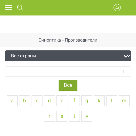
Синоптика - Производители
Все
a
b
c
d
e
f
g
k
l
m
r
s
t
v